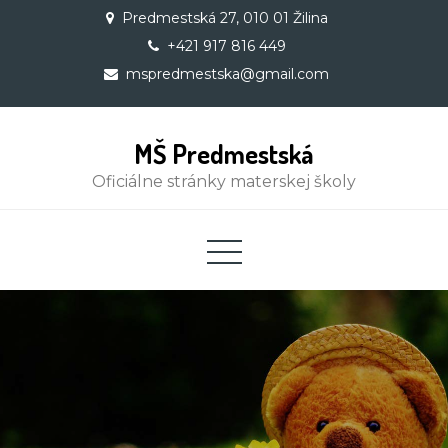
Skip
Predmestská 27, 010 01 Žilina
to
+421 917 816 449
content
mspredmestska@gmail.com
MŠ Predmestská
Oficiálne stránky materskej školy