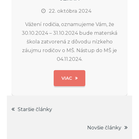
22. októbra 2024
Vážení rodičia, oznamujeme Vám, že
30.10.2024 – 31.10.2024 bude materská
škola zatvorená z dôvodu nízkeho
záujmu rodičov o MŠ. Nástup do MŠ je
04.11.2024.
VIAC
Navigácia
Staršie články
v
Novšie články