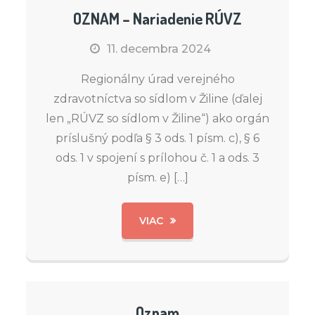
OZNAM – Nariadenie RÚVZ
11. decembra 2024
Regionálny úrad verejného
zdravotníctva so sídlom v Žiline (ďalej
len „RÚVZ so sídlom v Žiline“) ako orgán
príslušný podľa § 3 ods. 1 písm. c), § 6
ods. 1 v spojení s prílohou č. 1 a ods. 3
písm. e) […]
VIAC
Oznam