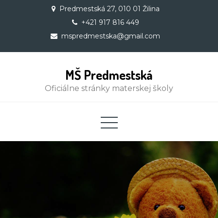
Skip
Predmestská 27, 010 01 Žilina
to
+421 917 816 449
content
mspredmestska@gmail.com
MŠ Predmestská
Oficiálne stránky materskej školy